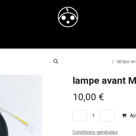
il
Boutique
Blog
Rendez-vous
Contactez-nous
adres
Tous les produits
lampe a
lampe avant 
10,00
€
Ajo
Conditions générales